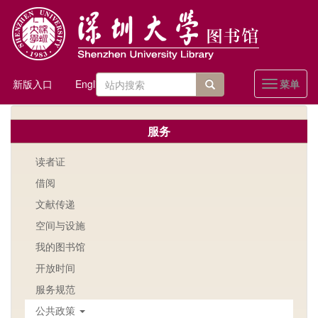
跳
转
到
主
要
搜
内
新版入口
English
菜单
Toggle
容
索
navigatio
站内搜索
表
服务
单
读者证
借阅
文献传递
空间与设施
我的图书馆
开放时间
服务规范
公共政策