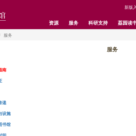
新版
资源
服务
科研支持
荔园读
服务
服务
指南
证
传递
与设施
图书馆
时间