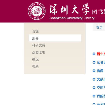
跳
转
到
主
要
内
首页
容
资源
服务
科研支持
荔园读书
新生
概况
读者
帮助
借阅
文献
空间
我的
开放