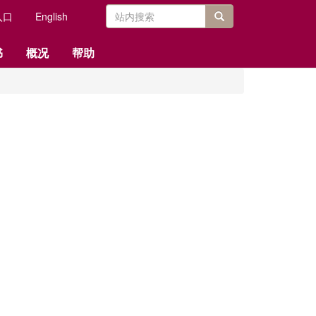
搜
入口
English
索
站内搜索
书
概况
帮助
表
单