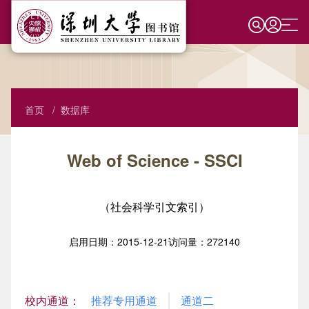
跳
转
到
主
借阅
要
读者证
资源
内
容
面
首页
数据库
借阅权限
馆藏目录
空间
包
屑
外借规定
数据库导航
线上全景导航
学习支持
Web of Science - SSCI
还书规定与赔偿
常用数据库
电子期刊
虚拟导览系统
新生指南
科研支持
（社会科学引文索引）
续借、预约与预借
使用指南
电子教学参考书（限校内）
阅览室分布
生成式人工智能专题
深圳大学学术门户
文化教育
自助借书
问题与故障
馆藏撷珍
座位系统
信息素养学习平台
知识产权信息服务
数字人文平台
概况
启用日期：
2015-12-21
访问量：272140
自助还书
申请试用
纸本学位论文
研讨间
信息素养课程
论文收录引用证明
活动/展览/讲座
图书馆介绍
校内通道：
推荐专用通道
通道二
文献传递
推荐采购
知识开放平台
无线网络服务
科技信息素养教程
培训
专利收录引用证明
网上展厅
本馆简介
年度统计数据