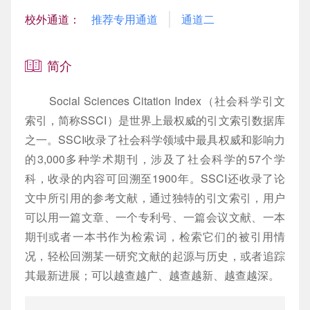
校外通道：
推荐专用通道
通道二
读者荐购
深圳文献港
复印服务
社科信息素养教程
1小时主题培训
信息素养题库
学科及成果数据服务
机构设置
平面布局
荔园读书
全国高校馆藏书目
展览服务
学院专场培训
情报分析服务
图书馆分馆
公共策略
简介
新书通报
存包柜
数据库专场培训
科研常用工具介绍
出入馆管理办法
服务规范
Social Sciences Citation Index（社会科学引文
借阅排行
电子存包柜
嵌入课堂
核心期刊投稿指南
安全防火须知
常见问题
索引，简称SSCI）是世界上最权威的引文索引数据库
之一。SSCI收录了社会科学领域中最具权威和影响力
借阅评价
开放式存包柜（架）
学科服务平台
突发停电应急服务与开闭馆管理规定
捐赠
的3,000多种学术期刊，涉及了社会科学的57个学
借阅收藏
物理学科资源与服务平台
开放科学专题
保护著作权复印条例
参观与访问图书馆
科，收录的内容可回溯至1900年。SSCI还收录了论
文中所引用的参考文献，通过独特的引文索引，用户
电子资源使用管理办法
寻物与失物招领
可以用一篇文章、一个专利号、一篇会议文献、一本
电子阅览角管理办法
联系我们
期刊或者一本书作为检索词，检索它们的被引用情
况，轻松回溯某一研究文献的起源与历史，或者追踪
馆藏文献逾期|损坏|遗失处理办法
图书馆内部网
其最新进展；可以越查越广、越查越新、越查越深。
存包柜管理办法
最新动态