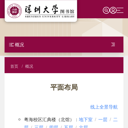
跳
转
到
主
借阅
要
读者证
资源
内
容
概况
借阅权限
馆藏目录
空间
图书馆介绍
外借规定
数据库导航
线上全景导航
学习支持
面
首页
概况
本馆简介
年度统计数据
包
还书规定与赔偿
常用数据库
电子期刊
虚拟导览系统
新生指南
科研支持
屑
机构设置
平面布局
平面布局
续借、预约与预借
使用指南
电子教学参考书（限校内）
阅览室分布
生成式人工智能专题
深圳大学学术门户
文化教育
图书馆分馆
公共策略
自助借书
问题与故障
馆藏撷珍
座位系统
信息素养学习平台
知识产权信息服务
数字人文平台
概况
线上全景导航
服务规范
自助还书
申请试用
纸本学位论文
研讨间
信息素养课程
论文收录引用证明
活动/展览/讲座
图书馆介绍
粤海校区汇典楼（北馆）：
地下室
/
一层
/
二
常见问题
文献传递
推荐采购
知识开放平台
无线网络服务
科技信息素养教程
培训
专利收录引用证明
网上展厅
本馆简介
年度统计数据
层
/
三层
/
四层
/
五层
/
六层