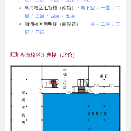
捐赠
粤海校区汇智楼（南馆）：
地下室
/
一层
/
二
读者荐购
深圳文献港
复印服务
社科信息素养教程
1小时主题培训
信息素养题库
学科及成果数据服务
机构设置
平面布局
层
/
三层
/
四层
/
五层
参观与访问图书馆
荔园读书
全国高校馆藏书目
展览服务
学院专场培训
情报分析服务
图书馆分馆
公共策略
丽湖校区启明楼（丽湖馆）：
一层
/
二层
/
三
寻物与失物招领
层
/
四层
新书通报
存包柜
数据库专场培训
科研常用工具介绍
出入馆管理办法
服务规范
联系我们
借阅排行
电子存包柜
嵌入课堂
核心期刊投稿指南
安全防火须知
常见问题
粤海校区汇典楼（北馆）
图书馆内部网
借阅评价
开放式存包柜（架）
学科服务平台
突发停电应急服务与开闭馆管理规定
捐赠
最新动态
借阅收藏
物理学科资源与服务平台
开放科学专题
保护著作权复印条例
参观与访问图书馆
数字面板
电子资源使用管理办法
寻物与失物招领
电子阅览角管理办法
联系我们
馆藏文献逾期|损坏|遗失处理办法
图书馆内部网
存包柜管理办法
最新动态